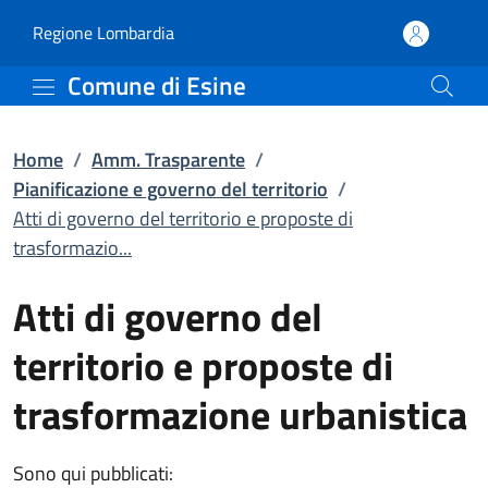
Atti di governo del terr
Vai al contenuto principale
(apre in un'altra scheda).
Regione Lombardia
Comune di Esine
Home
/
Amm. Trasparente
/
Pianificazione e governo del territorio
/
Atti di governo del territorio e proposte di
trasformazio...
Atti di governo del
territorio e proposte di
trasformazione urbanistica
Sono qui pubblicati: