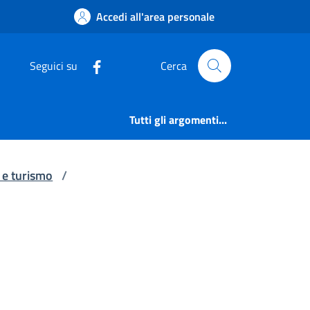
urezza nella PA | Co
Accedi all'area personale
Seguici su
Cerca
Tutti gli argomenti...
a e turismo
/