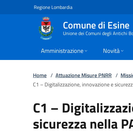
C1 – Digitalizzazion
Vai al contenuto principale
(apre in un'altra scheda).
Regione Lombardia
Comune di Esine
Unione dei Comuni degli Antichi B
Amministrazione
Novità
Home
/
Attuazione Misure PNRR
/
Missi
C1 – Digitalizzazione, innovazione e sicurezz
C1 – Digitalizzaz
sicurezza nella P