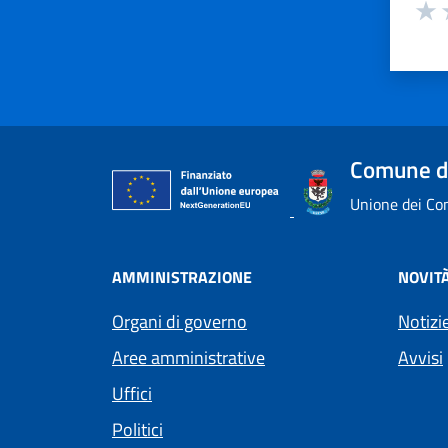
Valuta
Valu
V
Comune d
Unione dei Com
AMMINISTRAZIONE
NOVIT
Organi di governo
Notizi
Aree amministrative
Avvisi
Uffici
Politici