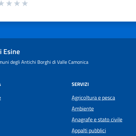
 da 1 a 5 stelle la pagina
ta 1 stelle su 5
aluta 2 stelle su 5
Valuta 3 stelle su 5
Valuta 4 stelle su 5
Valuta 5 stelle su 5
i Esine
uni degli Antichi Borghi di Valle Camonica
À
SERVIZI
e
Agricoltura e pesca
Ambiente
Anagrafe e stato civile
Appalti pubblici