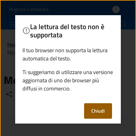
Moreschi Giovanbattista
Vai al contenuto principale
(apre in un'altra scheda).
Regione Lombardia
Comune di Esine
La lettura del testo non è
supportata
Home
/
Amministrazione
/
Politici
/
Il tuo browser non supporta la lettura
Moreschi Giovanbattista
automatica del testo.
Ti suggeriamo di utilizzare una versione
Moreschi Giovanbattista
aggiornata di uno dei browser più
diffusi in commercio.
Condividi
Vedi azioni
Chiudi