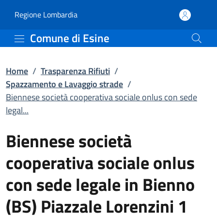
Biennese società coopera
Vai al contenuto principale
(apre in un'altra scheda).
Regione Lombardia
Comune di Esine
Home
/
Trasparenza Rifiuti
/
Spazzamento e Lavaggio strade
/
Biennese società cooperativa sociale onlus con sede
legal...
Biennese società
cooperativa sociale onlus
con sede legale in Bienno
(BS) Piazzale Lorenzini 1