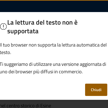
 "Conversione di San
La lettura del testo non è
orghi di Valle Camonica
supportata
Servizi
Vivere Esine
Il tuo browser non supporta la lettura automatica del
testo.
arrocchiale "Conversione di San Paolo" di Esine
Ti suggeriamo di utilizzare una versione aggiornata di
uno dei browser più diffusi in commercio.
ale "Conversione di
ne
Chiudi
 nel centro storico di Esine