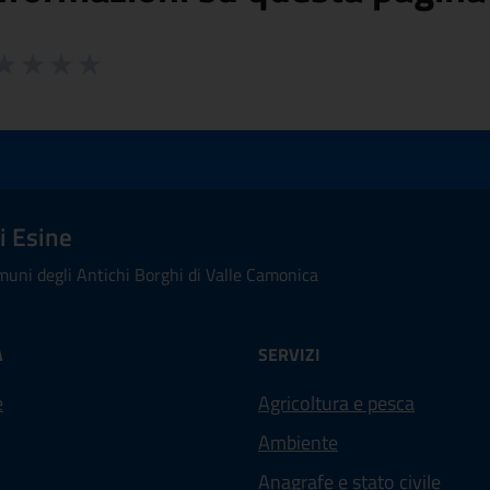
 da 1 a 5 stelle la pagina
ta 1 stelle su 5
aluta 2 stelle su 5
Valuta 3 stelle su 5
Valuta 4 stelle su 5
Valuta 5 stelle su 5
i Esine
uni degli Antichi Borghi di Valle Camonica
À
SERVIZI
e
Agricoltura e pesca
Ambiente
Anagrafe e stato civile