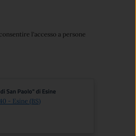
 consentire l'accesso a persone
di San Paolo" di Esine
(apre in un'altra scheda).
40 - Esine (BS)