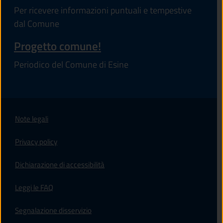
Per ricevere informazioni puntuali e tempestive
dal Comune
Progetto comune!
Periodico del Comune di Esine
Note legali
Privacy policy
(apre in un'altra scheda).
Dichiarazione di accessibilità
Leggi le FAQ
Segnalazione disservizio