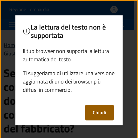
Se ho registrato il cont
Vai al contenuto principale
(apre in un'altra scheda).
Regione Lombardia
Comune di Esine
La lettura del testo non è
supportata
Home
/
Domande frequenti (FAQ)
/
Il tuo browser non supporta la lettura
Giustizia e sicurezza pubblica
automatica del testo.
Se ho registrato il
Ti suggeriamo di utilizzare una versione
aggiornata di uno dei browser più
contratto di locazione
diffusi in commercio.
dovrò comunque
comunicare la cessione
Chiudi
del fabbricato?