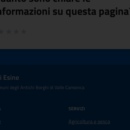
nformazioni su questa pagina
 da 1 a 5 stelle la pagina
ta 1 stelle su 5
aluta 2 stelle su 5
Valuta 3 stelle su 5
Valuta 4 stelle su 5
Valuta 5 stelle su 5
i Esine
uni degli Antichi Borghi di Valle Camonica
À
SERVIZI
e
Agricoltura e pesca