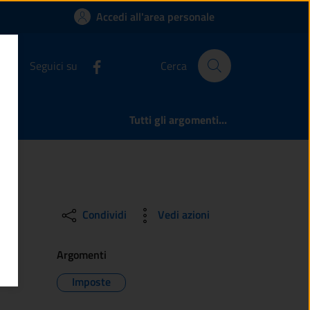
 l’anno corrente? | C
Accedi all'area personale
Seguici su
Cerca
Tutti gli argomenti...
Condividi
Vedi azioni
Argomenti
Imposte