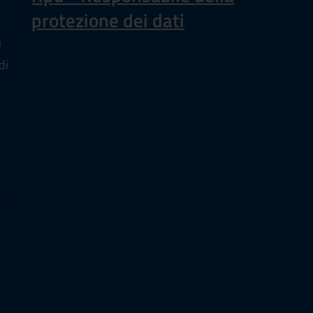
protezione dei dati
i
di
a