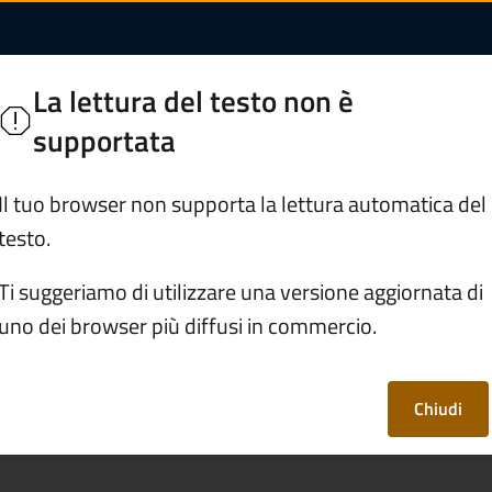
te Imu in vigore per
La lettura del testo non è
orghi di Valle Camonica
supportata
Servizi
Vivere Esine
Il tuo browser non supporta la lettura automatica del
testo.
uti, finanze e contravvenzioni
Ti suggeriamo di utilizzare una versione aggiornata di
uno dei browser più diffusi in commercio.
quote Imu in vigore
te?
Chiudi