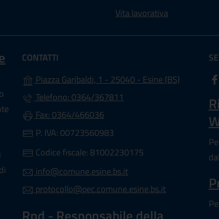
Vita lavorativa
e
CONTATTI
SE
(apre in un
Piazza Garibaldi, 1 - 25040 - Esine (BS)
lo
Telefono: 0364/367811
R
nte
Fax: 0364/466036
W
a scheda).
P. IVA: 00723560983
Pe
Codice fiscale: 81002230175
i
da
di
info@comune.esine.bs.it
P
protocollo@pec.comune.esine.bs.it
Pe
Rpd - Responsabile della