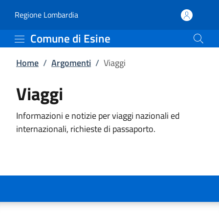
Viaggi | Comune di Esin
Vai al contenuto principale
(apre in un'altra scheda).
Regione Lombardia
Comune di Esine
Home
/
Argomenti
/
Viaggi
Viaggi
Informazioni e notizie per viaggi nazionali ed
internazionali, richieste di passaporto.