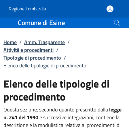
Elenco delle tipologie d
Vai al contenuto principale
(apre in un'altra scheda).
Regione Lombardia
Comune di Esine
Home
/
Amm. Trasparente
/
Attività e procedimenti
/
Tipologie di procedimento
/
Elenco delle tipologie di procedimento
Elenco delle tipologie di
procedimento
Questa sezione, secondo quanto prescritto dalla
legge
n. 241 del 1990
e successive integrazioni, contiene la
descrizione e la modulistica relativa ai procedimenti di