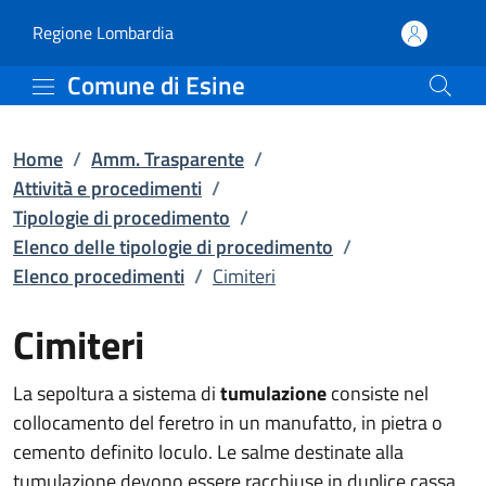
Cimiteri | Elenco proced
Vai al contenuto principale
(apre in un'altra scheda).
Regione Lombardia
Comune di Esine
Home
/
Amm. Trasparente
/
Attività e procedimenti
/
Tipologie di procedimento
/
Elenco delle tipologie di procedimento
/
Elenco procedimenti
/
Cimiteri
Cimiteri
La sepoltura a sistema di
tumulazione
consiste nel
collocamento del feretro in un manufatto, in pietra o
cemento definito loculo. Le salme destinate alla
tumulazione devono essere racchiuse in duplice cassa