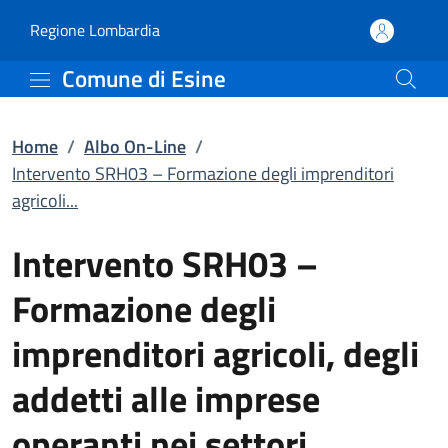
Intervento SRH03 – Formaz
Vai al contenuto principale
(apre in un'altra scheda).
Regione Lombardia
Comune di Esine
Home
/
Albo On-Line
/
Intervento SRH03 – Formazione degli imprenditori
agricoli...
Intervento SRH03 –
Formazione degli
imprenditori agricoli, degli
addetti alle imprese
operanti nei settori