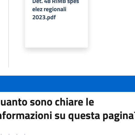
Det. 48 RIMB spes
elez regionali
2023.pdf
uanto sono chiare le
nformazioni su questa pagina
 da 1 a 5 stelle la pagina