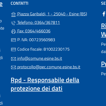
e
CONTATTI
SE
(apre in un
Piazza Garibaldi, 1 - 25040 - Esine (BS)
lo
Telefono: 0364/367811
R
nte
Fax: 0364/466036
W
a scheda).
P. IVA: 00723560983
Pe
Codice fiscale: 81002230175
i
da
di
info@comune.esine.bs.it
P
protocollo@pec.comune.esine.bs.it
Pe
Rpd - Responsabile della
protezione dei dati
i
di