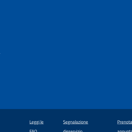
a
Leggi le
Segnalazione
Prenota
 in un'altra scheda).
FAQ
disservizio
appunt