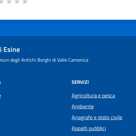
ta 1 stelle su 5
aluta 2 stelle su 5
Valuta 3 stelle su 5
Valuta 4 stelle su 5
Valuta 5 stelle su 5
i Esine
uni degli Antichi Borghi di Valle Camonica
À
SERVIZI
e
Agricoltura e pesca
Ambiente
Anagrafe e stato civile
Appalti pubblici